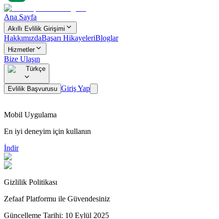
Ana Sayfa
Akıllı Evlilik Girişimi
Hakkımızda
Başarı Hikayeleri
Bloglar
Hizmetler
Bize Ulaşın
Türkçe
Giriş Yap
Evlilik Başvurusu
Mobil Uygulama
En iyi deneyim için kullanın
İndir
Gizlilik Politikası
Zefaaf Platformu ile
Güvendesiniz
Güncelleme Tarihi: 10 Eylül 2025