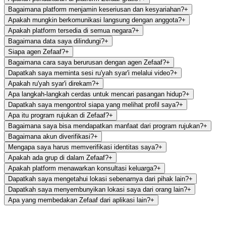
Bagaimana platform menjamin keseriusan dan kesyariahan?
+
Apakah mungkin berkomunikasi langsung dengan anggota?
+
Apakah platform tersedia di semua negara?
+
Bagaimana data saya dilindungi?
+
Siapa agen Zefaaf?
+
Bagaimana cara saya berurusan dengan agen Zefaaf?
+
Dapatkah saya meminta sesi ru'yah syar'i melalui video?
+
Apakah ru'yah syar'i direkam?
+
Apa langkah-langkah cerdas untuk mencari pasangan hidup?
+
Dapatkah saya mengontrol siapa yang melihat profil saya?
+
Apa itu program rujukan di Zefaaf?
+
Bagaimana saya bisa mendapatkan manfaat dari program rujukan?
+
Bagaimana akun diverifikasi?
+
Mengapa saya harus memverifikasi identitas saya?
+
Apakah ada grup di dalam Zefaaf?
+
Apakah platform menawarkan konsultasi keluarga?
+
Dapatkah saya mengetahui lokasi sebenarnya dari pihak lain?
+
Dapatkah saya menyembunyikan lokasi saya dari orang lain?
+
Apa yang membedakan Zefaaf dari aplikasi lain?
+