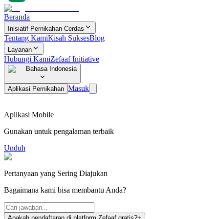
Beranda
Inisiatif Pernikahan Cerdas
Tentang Kami
Kisah Sukses
Blog
Layanan
Hubungi Kami
Zefaaf Initiative
Bahasa Indonesia
Masuk
Aplikasi Pernikahan
Aplikasi Mobile
Gunakan untuk pengalaman terbaik
Unduh
Pertanyaan yang Sering Diajukan
Bagaimana kami bisa membantu Anda?
Apakah pendaftaran di platform Zefaaf gratis?
+