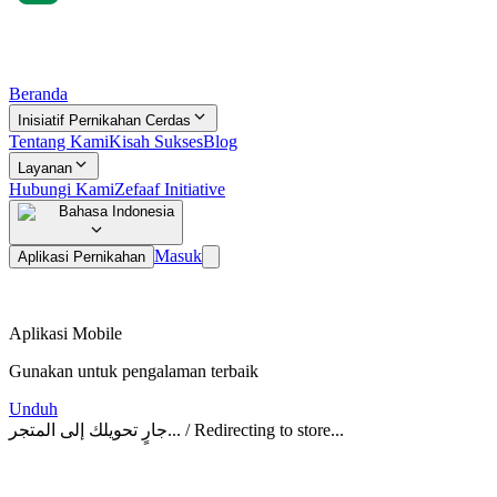
Beranda
Inisiatif Pernikahan Cerdas
Tentang Kami
Kisah Sukses
Blog
Layanan
Hubungi Kami
Zefaaf Initiative
Bahasa Indonesia
Masuk
Aplikasi Pernikahan
Aplikasi Mobile
Gunakan untuk pengalaman terbaik
Unduh
جارٍ تحويلك إلى المتجر... / Redirecting to store...