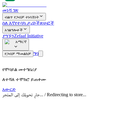
መነሻ ገጽ
ብልጥ የጋብቻ ተነሳሽነት
ስለ እኛ
የተሳካ ታሪኮች
ጽሁፎች
አገልግሎቶች
ያግኙን
Zefaaf Initiative
አማርኛ
ግባ
የጋብቻ ማመልከቻ
የሞባይል መተግበሪያ
ለተሻለ ተሞክሮ ይጠቀሙ
አውርድ
جارٍ تحويلك إلى المتجر... / Redirecting to store...