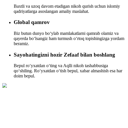
Baxtli va uzoq davom etadigan nikoh qurish uchun islomiy
qadriyatlarga asoslangan amaliy maslahat.
Global qamrov
Biz butun dunyo boʻylab mamlakatlarni qamrab olamiz va
qayerda boʻlsangiz ham turmush oʻrtoq topishingizga yordam
beramiz.
Sayohatingizni hozir Zefaaf bilan boshlang
Bepul roʻyxatdan oʻting va Aqlli nikoh tashabbusiga
qoʻshiling. Roʻyxatdan oʻtish bepul, xabar almashish esa har
doim bepul.