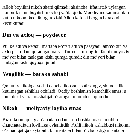
Alloh boylikni nikoh sharti qilmadi; aksincha, iffat istab uylangan
har bir kishini boyitishni ochiq vaʼda qildi. Moddiy mukammallikni
kutib nikohni kechiktirgan kishi Alloh kafolat bergan barakani
kechiktiradi.
Din va axloq — poydevor
Pul keladi va ketadi, martaba koʻtariladi va pasayadi, ammo din va
axloq — oilani quradigan narsa. Turmush oʻrtogʻini faqat dunyoviy
meʼyor bilan tanlagan kishi qumga quradi; din meʼyori bilan
tanlagan kishi qoyaga quradi.
Yengillik — baraka sababi
Qonuniy nikohga yoʻlni qanchalik osonlashtirsangiz, shunchalik
kutilmagan eshiklar ochiladi. Oddiy boshlanish kamchilik emas; u
muhabbat va rahm-shafqat oʻsadigan unumdor tuproqdir.
Nikoh — moliyaviy loyiha emas
Biz nikohni qulay anʼanadan odamlarni boshlanmasdan oldin
charchatadigan loyihaga aylantirdik. Aqlli nikoh tashabbusi nikohni
oʻz haqiqatiga qaytaradi: bu martaba bilan oʻlchanadigan tantana