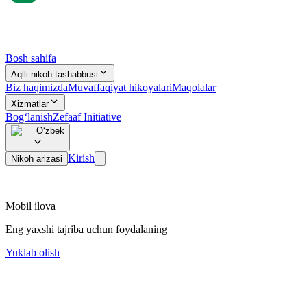
Bosh sahifa
Aqlli nikoh tashabbusi
Biz haqimizda
Muvaffaqiyat hikoyalari
Maqolalar
Xizmatlar
Bog‘lanish
Zefaaf Initiative
Oʻzbek
Kirish
Nikoh arizasi
Mobil ilova
Eng yaxshi tajriba uchun foydalaning
Yuklab olish