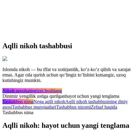
Aqlli nikoh tashabbusi
Islomda nikoh — bu iffat va xotirjamlik, koʻz-koʻz qilish va xarajat
emas. Agar oila qurish uchun qoʻlingiz toʻlishini kutsangiz, uzoq
kutishingiz mumkin.
Nikoh sayohatingizni boshlang
Dinimiz yengillik ustiga qurilgan
hayot uchun yangi tenglama
Tashabbus nima
Nega aqlli nikoh
Aqlli nikoh tashabbusining diniy
asosi
Tashabbus murojaatlari
Tashabbus nizomi
Zefaaf haqida
Tashabbus nima
Aqlli nikoh: hayot uchun yangi tenglama