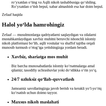
roʻyxatdan oʻting va Aqlli nikoh tashabbusiga qoʻshiling.
Roʻyxatdan oʻtish bepul, xabar almashish esa har doim bepul.
Zefaaf haqida
Halol yoʻlda hamrohingiz
Zefaaf — musulmonlarga qadriyatlarni saqlaydigan va oilalarni
mustahkamlaydigan xavfsiz muhitni beruvchi ishonchli islomiy
nikoh platformasi boʻlib, aqlli vositalar va shaffof tajriba orqali
munosib turmush oʻrtogʻiga yetishingizga yordam beradi.
Xavfsiz, shariatga mos muhit
Biz barcha munosabatlarda islomiy koʻrsatmalarga amal
qilamiz; tasodifiy uchrashuvlar yoki doʻstlikka oʻrin yoʻq.
24/7 uzluksiz qoʻllab-quvvatlash
Jamoamiz savollaringizga javob berish va kerakli yoʻl-yoʻriq
koʻrsatish uchun doimo tayyor.
Maxsus nikoh maslahati