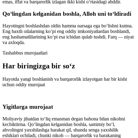
emas, iffat va barqarorlik izlagan ikki kishi oʻrtasidagi ahddir.
Qoʻlingdan kelganidan boshla, Alloh uni toʻldiradi
Hayotingni boshlashdan oldin hamma narsaga ega boʻlishni kutma.
Eng baxtli oilalarning koʻpi eng oddiy imkoniyatlardan boshlandi,
eng hashamatlilarining koʻpi esa ichidan qulab tushdi. Farq — niyat
va axloqda.
Tashabbus murojaatlari
Har biringizga bir soʻz
Hayotda yangi boshlanish va barqarorlik izlayotgan har bir kishi
uchun oddiy murojaat
Yigitlarga murojaat
Moliyaviy jihatdan toʻliq emasman degan bahona bilan nikohni
kechiktirma. Qoʻlingdan kelganidan boshla, samimiy boʻl,
ahvolingni yaxshilashga harakat qil, shunda senga yaxshilik
eshiklari ochiladi, chunki nikoh — barqarorlik va barakaning