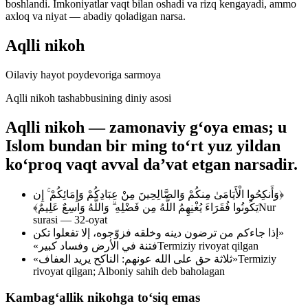
boshlandi. Imkoniyatlar vaqt bilan oshadi va rizq kengayadi, ammo
axloq va niyat — abadiy qoladigan narsa.
Aqlli nikoh
Oilaviy hayot poydevoriga sarmoya
Aqlli nikoh tashabbusining diniy asosi
Aqlli nikoh — zamonaviy gʻoya emas; u
Islom bundan bir ming toʻrt yuz yildan
koʻproq vaqt avval daʼvat etgan narsadir.
﴿وَأَنكِحُوا الْأَيَامَىٰ مِنكُمْ وَالصَّالِحِينَ مِنْ عِبَادِكُمْ وَإِمَائِكُمْ ۚ إِن
يَكُونُوا فُقَرَاءَ يُغْنِهِمُ اللَّهُ مِن فَضْلِهِ ۗ وَاللَّهُ وَاسِعٌ عَلِيمٌ﴾
Nur
surasi — 32-oyat
«إذا جاءكم من ترضون دينه وخلقه فزوّجوه، إلا تفعلوا تكن
فتنة في الأرض وفساد كبير»
Termiziy rivoyat qilgan
«ثلاثة حق على الله عونهم: الناكح يريد العفاف»
Termiziy
rivoyat qilgan; Alboniy sahih deb baholagan
Kambagʻallik nikohga toʻsiq emas