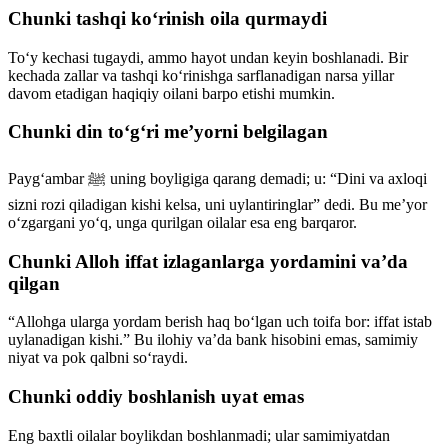
Chunki tashqi koʻrinish oila qurmaydi
Toʻy kechasi tugaydi, ammo hayot undan keyin boshlanadi. Bir
kechada zallar va tashqi koʻrinishga sarflanadigan narsa yillar
davom etadigan haqiqiy oilani barpo etishi mumkin.
Chunki din toʻgʻri meʼyorni belgilagan
Paygʻambar ﷺ uning boyligiga qarang demadi; u: “Dini va axloqi
sizni rozi qiladigan kishi kelsa, uni uylantiringlar” dedi. Bu meʼyor
oʻzgargani yoʻq, unga qurilgan oilalar esa eng barqaror.
Chunki Alloh iffat izlaganlarga yordamini vaʼda
qilgan
“Allohga ularga yordam berish haq boʻlgan uch toifa bor: iffat istab
uylanadigan kishi.” Bu ilohiy vaʼda bank hisobini emas, samimiy
niyat va pok qalbni soʻraydi.
Chunki oddiy boshlanish uyat emas
Eng baxtli oilalar boylikdan boshlanmadi; ular samimiyatdan