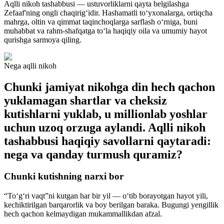
Aqlli nikoh tashabbusi — ustuvorliklarni qayta belgilashga
Zefaaf'ning ongli chaqirigʻidir. Hashamatli toʻyxonalarga, ortiqcha
mahrga, oltin va qimmat taqinchoqlarga sarflash oʻrniga, buni
muhabbat va rahm-shafqatga toʻla haqiqiy oila va umumiy hayot
qurishga sarmoya qiling.
Nega aqlli nikoh
Chunki jamiyat nikohga din hech qachon
yuklamagan shartlar va cheksiz
kutishlarni yuklab, u millionlab yoshlar
uchun uzoq orzuga aylandi. Aqlli nikoh
tashabbusi haqiqiy savollarni qaytaradi:
nega va qanday turmush quramiz?
Chunki kutishning narxi bor
“Toʻgʻri vaqt”ni kutgan har bir yil — oʻtib borayotgan hayot yili,
kechiktirilgan barqarorlik va boy berilgan baraka. Bugungi yengillik
hech qachon kelmaydigan mukammallikdan afzal.