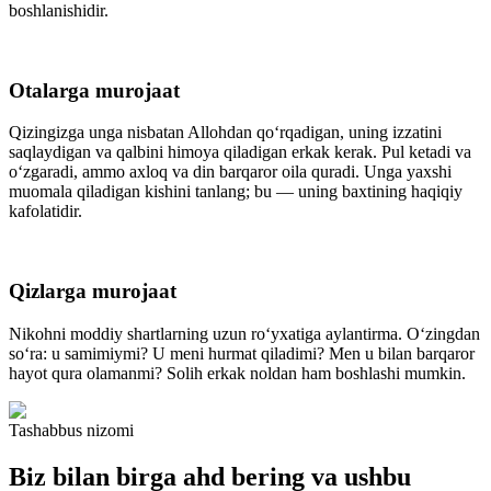
boshlanishidir.
Otalarga murojaat
Qizingizga unga nisbatan Allohdan qoʻrqadigan, uning izzatini
saqlaydigan va qalbini himoya qiladigan erkak kerak. Pul ketadi va
oʻzgaradi, ammo axloq va din barqaror oila quradi. Unga yaxshi
muomala qiladigan kishini tanlang; bu — uning baxtining haqiqiy
kafolatidir.
Qizlarga murojaat
Nikohni moddiy shartlarning uzun roʻyxatiga aylantirma. Oʻzingdan
soʻra: u samimiymi? U meni hurmat qiladimi? Men u bilan barqaror
hayot qura olamanmi? Solih erkak noldan ham boshlashi mumkin.
Tashabbus nizomi
Biz bilan birga ahd bering va ushbu