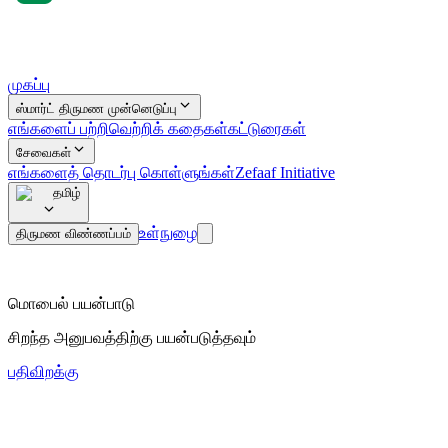
முகப்பு
ஸ்மார்ட் திருமண முன்னெடுப்பு
எங்களைப் பற்றி
வெற்றிக் கதைகள்
கட்டுரைகள்
சேவைகள்
எங்களைத் தொடர்பு கொள்ளுங்கள்
Zefaaf Initiative
தமிழ்
உள்நுழை
திருமண விண்ணப்பம்
மொபைல் பயன்பாடு
சிறந்த அனுபவத்திற்கு பயன்படுத்தவும்
பதிவிறக்கு