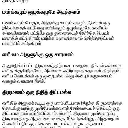
தாமதிக்கிறார்.
மார்க்கமும் ஒழுக்கமுமே அடித்தளம்
பணம் வரும் போகும், அந்தஸ்து உயரும் தாழும், ஆனால் ஒரு
இல்லத்தைக் கட்டுவது மார்க்கமும் ஒழுக்கமுமே. உலகியல்
அளவுகோலால் மட்டுமே ஒரு துணையைத் தேர்ந்தெடுப்பவர்
மணலில் கட்டுகிறார்; மார்க்க அளவுகோலால் தேர்ந்தெடுப்பவர்
பாறையில் கட்டுகிறார்.
எளிமை அருளுக்கு ஒரு காரணம்
அனுமதிக்கப்பட்ட திருமணத்திற்கான பாதையை நீங்கள் எவ்வளவு
எளிதாக்குகிறீர்களோ, அவ்வளவு எதிர்பாராத கதவுகள் திறக்கும்.
எளிய தொடக்கம் ஒரு குறையல்ல; அது அன்பும் கருணையும்
வளரும் வளமான நிலம்.
திருமணம் ஒரு நிதித் திட்டமல்ல
எளிதில் அணுகக்கூடிய ஒரு பாரம்பரியமாக இருந்த திருமணத்தை,
தொடங்குவதற்கு முன்பே மக்களைத் சோர்வடையச் செய்யும் ஒரு
திட்டமாக நாம் மாற்றிவிட்டோம். ஸ்மார்ட் திருமண முன்னெடுப்பு
திருமணத்தை அதன் உண்மைக்கு மீட்டெடுக்கிறது: அந்தஸ்தால்
அளவிடப்படும் ஒரு கொண்டாட்டமல்ல, மாறாக கற்பையும்