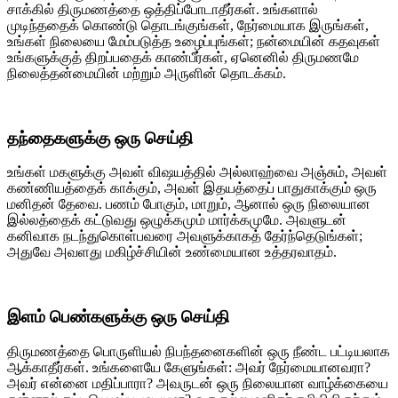
சாக்கில் திருமணத்தை ஒத்திப்போடாதீர்கள். உங்களால்
முடிந்ததைக் கொண்டு தொடங்குங்கள், நேர்மையாக இருங்கள்,
உங்கள் நிலையை மேம்படுத்த உழைப்புங்கள்; நன்மையின் கதவுகள்
உங்களுக்குத் திறப்பதைக் காண்பீர்கள், ஏனெனில் திருமணமே
நிலைத்தன்மையின் மற்றும் அருளின் தொடக்கம்.
தந்தைகளுக்கு ஒரு செய்தி
உங்கள் மகளுக்கு அவள் விஷயத்தில் அல்லாஹ்வை அஞ்சும், அவள்
கண்ணியத்தைக் காக்கும், அவள் இதயத்தைப் பாதுகாக்கும் ஒரு
மனிதன் தேவை. பணம் போகும், மாறும், ஆனால் ஒரு நிலையான
இல்லத்தைக் கட்டுவது ஒழுக்கமும் மார்க்கமுமே. அவளுடன்
கனிவாக நடந்துகொள்பவரை அவளுக்காகத் தேர்ந்தெடுங்கள்;
அதுவே அவளது மகிழ்ச்சியின் உண்மையான உத்தரவாதம்.
இளம் பெண்களுக்கு ஒரு செய்தி
திருமணத்தை பொருளியல் நிபந்தனைகளின் ஒரு நீண்ட பட்டியலாக
ஆக்காதீர்கள். உங்களையே கேளுங்கள்: அவர் நேர்மையானவரா?
அவர் என்னை மதிப்பாரா? அவருடன் ஒரு நிலையான வாழ்க்கையை