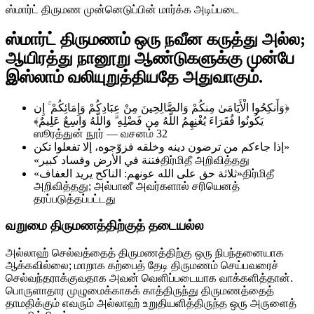
ஸ்மார்ட் திருமண முன்னெடுப்பின் மார்க்க அடிப்படை
ஸ்மார்ட் திருமணம் ஒரு நவீன கருத்து அல்ல;
ஆயிரத்து நானூறு ஆண்டுகளுக்கு முன்பே
இஸ்லாம் வலியுறுத்தியதே அதுவாகும்.
﴿وَأَنكِحُوا الْأَيَامَىٰ مِنكُمْ وَالصَّالِحِينَ مِنْ عِبَادِكُمْ وَإِمَائِكُمْ ۚ إِن
يَكُونُوا فُقَرَاءَ يُغْنِهِمُ اللَّهُ مِن فَضْلِهِ ۗ وَاللَّهُ وَاسِعٌ عَلِيمٌ﴾
ஸூரத்துன் நூர் — வசனம் 32
«إذا جاءكم من ترضون دينه وخلقه فزوّجوه، إلا تفعلوا تكن
فتنة في الأرض وفساد كبير»
திர்மிதீ அறிவித்தது
«ثلاثة حق على الله عونهم: الناكح يريد العفاف»
திர்மிதீ
அறிவித்தது; அல்பானீ அவர்களால் சரியெனத்
தரப்படுத்தப்பட்டது
வறுமை திருமணத்திற்குத் தடையல்ல
அல்லாஹ் செல்வத்தைத் திருமணத்திற்கு ஒரு நிபந்தனையாக
ஆக்கவில்லை; மாறாக கற்பைத் தேடி திருமணம் செய்பவரைச்
செல்வந்தராக்குவதாக அவன் வெளிப்படையாக வாக்களித்தான்.
பொருளாதார முழுமைக்காகக் காத்திருந்து திருமணத்தைத்
தாமதிக்கும் எவரும் அல்லாஹ் உறுதியளித்திருந்த ஒரு அருளைத்