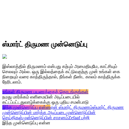
ஸ்மார்ட் திருமண முன்னெடுப்பு
இஸ்லாத்தில் திருமணம் என்பது கற்பும் அமைதியுமே, காட்சியும்
செலவும் அல்ல. ஒரு இல்லத்தைக் கட்டுவதற்கு முன் உங்கள் கை
நிறையும் வரை காத்திருந்தால், நீங்கள் நீண்ட காலம் காத்திருக்க
நேரிடலாம்.
உங்கள் திருமண பயணத்தைத் தொடங்குங்கள்
நமது மார்க்கம் எளிமையின் அடிப்படையில்
கட்டப்பட்டது
வாழ்க்கைக்கு ஒரு புதிய சமன்பாடு
இந்த முன்னெடுப்பு என்ன
ஏன் ஸ்மார்ட் திருமணம்
ஸ்மார்ட் திருமண
முன்னெடுப்பின் மார்க்க அடிப்படை
முன்னெடுப்பின்
செய்திகள்
முன்னெடுப்பின் சாசனம்
Zefaaf பற்றி
இந்த முன்னெடுப்பு என்ன