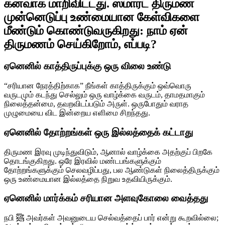
கனவாக மாறிவிட்டது. ஸ்மார்ட் திருமண
முன்னெடுப்பு உண்மையான கேள்விகளை
மீண்டும் கொண்டுவருகிறது: நாம் ஏன்
திருமணம் செய்கிறோம், எப்படி?
ஏனெனில் காத்திருப்புக்கு ஒரு விலை உண்டு
“சரியான நேரத்திற்காக” நீங்கள் காத்திருக்கும் ஒவ்வொரு
வருடமும் கடந்து செல்லும் ஒரு வாழ்க்கை வருடம், தாமதமாகும்
நிலைத்தன்மை, தவறவிடப்படும் அருள். ஒருபோதும் வராத
முழுமையை விட இன்றைய எளிமை சிறந்தது.
ஏனெனில் தோற்றங்கள் ஒரு இல்லத்தைக் கட்டாது
திருமண இரவு முடிந்துவிடும், ஆனால் வாழ்க்கை அதற்குப் பிறகே
தொடங்குகிறது. ஒரே இரவில் மண்டபங்களுக்கும்
தோற்றங்களுக்கும் செலவழிப்பது, பல ஆண்டுகள் நிலைத்திருக்கும்
ஒரு உண்மையான இல்லத்தை நிறுவ உதவியிருக்கும்.
ஏனெனில் மார்க்கம் சரியான அளவுகோலை வைத்தது
நபி ﷺ அவர்கள் அவனுடைய செல்வத்தைப் பார் என்று கூறவில்லை;