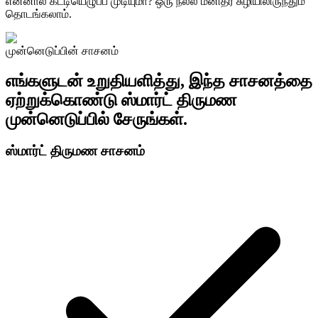
என்னால் கட்டியெழுப்ப முடியுமா? ஒரு நல்ல மனிதர் சுழியிலிருந்தும்
தொடங்கலாம்.
முன்னெடுப்பின் சாசனம்
எங்களுடன் உறுதியளித்து, இந்த சாசனத்தை
ஏற்றுக்கொண்டு ஸ்மார்ட் திருமண
முன்னெடுப்பில் சேருங்கள்.
ஸ்மார்ட் திருமண சாசனம்