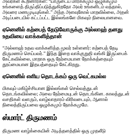
அவர்கள் கூறினார்கள்: “யாருடைய மார்க்கமும் ஒழுக்கமும்
உங்களைத் திருப்திப்படுத்துகிறதோ அவர் உங்களிடம் வந்தால்,
அவரை மணமுடியுங்கள்.” அந்த அளவுகோல் மாறவில்லை, அதன்
அடிப்படையில் கட்டப்பட்ட இல்லங்களே மிகவும் நிலையானவை.
ஏனெனில் கற்பைத் தேடுவோருக்கு அல்லாஹ் தனது
உதவியை வாக்களித்தான்
“அல்லாஹ் உதவ வாக்களித்த மூவர் உள்ளனர்: கற்பைத் தேடி
திருமணம் செய்பவர்.” இந்த இறை வாக்குறுதி வங்கி இருப்பைக்
கேட்கவில்லை, மாறாக ஒரு நேர்மையான நோக்கத்தையும்
தூய்மையான இதயத்தையும் கேட்கிறது.
ஏனெனில் எளிய தொடக்கம் ஒரு வெட்கமல்ல
மிகவும் மகிழ்ச்சியான இல்லங்கள் செல்வத்துடன்
தொடங்கவில்லை; அவை நேர்மையுடன் தொடங்கின. காலத்துடன்
வசதிகள் வளரும், வாழ்வாதாரம் விரிவடையும், ஆனால்
நிலைத்திருப்பவை ஒழுக்கமும் நோக்கமுமே.
ஸ்மார்ட் திருமணம்
திருமண வாழ்க்கையின் அடித்தளத்தில் ஒரு முதலீடு