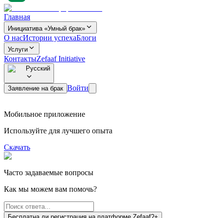
Главная
Инициатива «Умный брак»
О нас
Истории успеха
Блоги
Услуги
Контакты
Zefaaf Initiative
Русский
Войти
Заявление на брак
Мобильное приложение
Используйте для лучшего опыта
Скачать
Часто задаваемые вопросы
Как мы можем вам помочь?
Бесплатна ли регистрация на платформе Zefaaf?
+