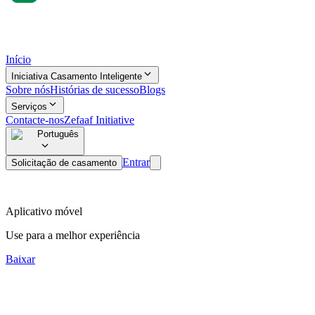
Início
Iniciativa Casamento Inteligente
Sobre nós
Histórias de sucesso
Blogs
Serviços
Contacte-nos
Zefaaf Initiative
Português
Entrar
Solicitação de casamento
Aplicativo móvel
Use para a melhor experiência
Baixar